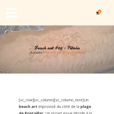
0
Beach art #09 : Pétales
Accueil
>
Beach art #09 : Pétales
[vc_row][vc_column][vc_column_text]Un
beach art
improvisé du côté de la
plage
de Pontaillac
. Un projet essai décidé à la